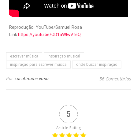
Reprodução: YouTube/Samuel Rosa
Link:
https://youtu.be/OD1aWlwVfeQ
escrever música
inspiração musical
inspiração para escrever música
onde buscar inspiração
Por
carolinadesenna
56 Comentários
5
Article Rating