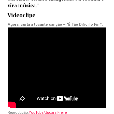
vira música.”
Videoclipe
Agora, curta a tocante canção – “É Tão Difícil o Fim”:
Reprodução:
YouTube/Juçara Freire