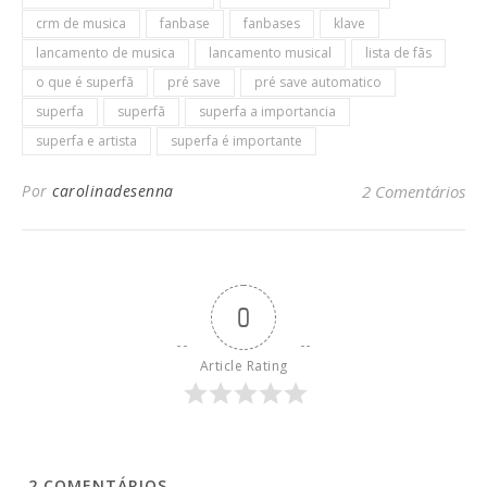
crm de musica
fanbase
fanbases
klave
lancamento de musica
lancamento musical
lista de fãs
o que é superfã
pré save
pré save automatico
superfa
superfã
superfa a importancia
superfa e artista
superfa é importante
Por
carolinadesenna
2 Comentários
0
Article Rating
2
COMENTÁRIOS