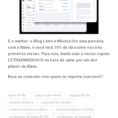
E o melhor: o Blog Letra e Música fez uma parceria
com a Klave, e você terá 10% de desconto nos três
primeiros meses. Para isso, basta usar o nosso cupom
LETRAEMUSICA10 na hora de optar por um dos
planos da Klave.
Bora se conectar com quem se importa com você?
base de fãs
captura de e-mail
captura de fãs
carreira artistica
conexão fã e artista
conexao musica e publico
conexão publico e artista
construcao de base de fãs
construcao de fanbase