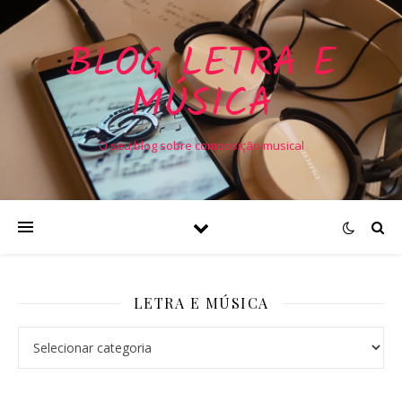
BLOG LETRA E
MÚSICA
O seu blog sobre composição musical
LETRA E MÚSICA
Letra e Música