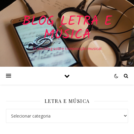
BLOG LETRA E
MÚSICA
O seu blog sobre composição musical
LETRA E MÚSICA