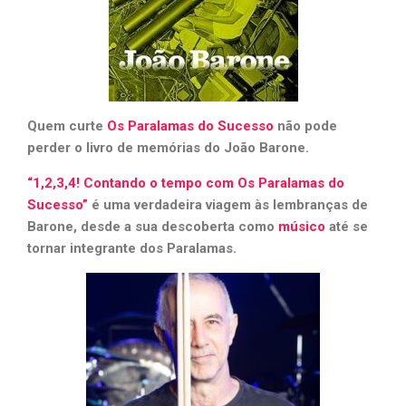
Quem curte
Os Paralamas do Sucesso
não pode
perder o livro de memórias do João Barone.
“1,2,3,4! Contando o tempo com Os Paralamas do
Sucesso”
é uma verdadeira viagem às lembranças de
Barone, desde a sua descoberta como
músico
até se
tornar integrante dos Paralamas.