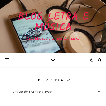
BLOG LETRA E
MÚSICA
O seu blog sobre composição musical
LETRA E MÚSICA
Letra e Música