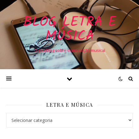
BLOG LETRA E
MÚSICA
O seu blog sobre composição musical
LETRA E MÚSICA