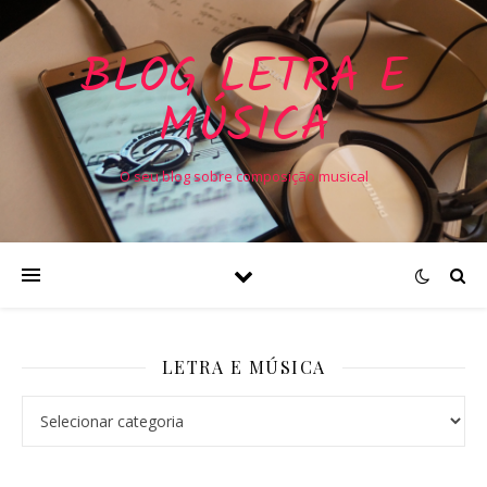
BLOG LETRA E
MÚSICA
O seu blog sobre composição musical
LETRA E MÚSICA
Letra e Música