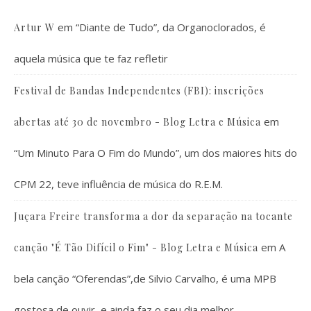
em
“Diante de Tudo”, da Organoclorados, é
Artur W
aquela música que te faz refletir
Festival de Bandas Independentes (FBI): inscrições
em
abertas até 30 de novembro - Blog Letra e Música
“Um Minuto Para O Fim do Mundo”, um dos maiores hits do
CPM 22, teve influência de música do R.E.M.
Juçara Freire transforma a dor da separação na tocante
em
A
canção "É Tão Difícil o Fim" - Blog Letra e Música
bela canção “Oferendas”,de Silvio Carvalho, é uma MPB
gostosa de ouvir, e ainda faz o seu dia melhor