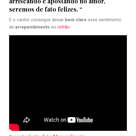
arriscando e apostando no amor,
seremos de fato felizes. “
E o cantor consegue deixar
bem claro
esse sentimento
de
arrependimento
no
refrão
: