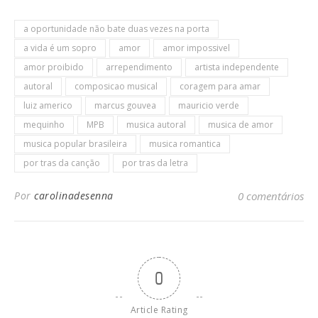
a oportunidade não bate duas vezes na porta
a vida é um sopro
amor
amor impossivel
amor proibido
arrependimento
artista independente
autoral
composicao musical
coragem para amar
luiz americo
marcus gouvea
mauricio verde
mequinho
MPB
musica autoral
musica de amor
musica popular brasileira
musica romantica
por tras da canção
por tras da letra
Por
carolinadesenna
0 comentários
0
Article Rating