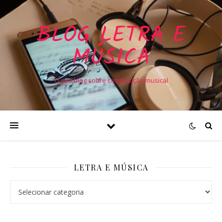
BLOG LETRA E
MÚSICA
O seu blog sobre composição musical
LETRA E MÚSICA
Letra e Música