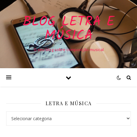
BLOG LETRA E
MÚSICA
O seu blog sobre composição musical
LETRA E MÚSICA
Letra e Música