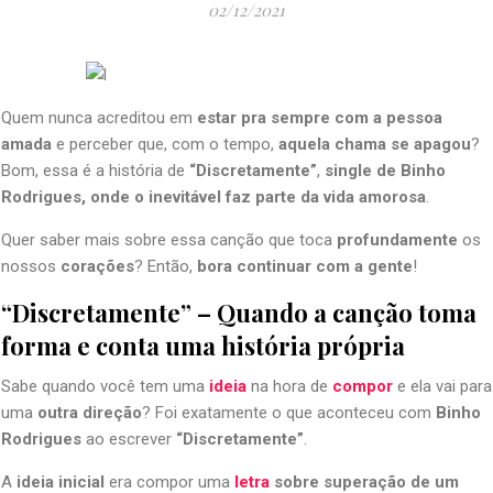
02/12/2021
Quem nunca acreditou em
estar pra sempre com a pessoa
amada
e perceber que, com o tempo,
aquela chama se apagou
?
Bom, essa é a história de
“Discretamente”
,
single de Binho
Rodrigues, onde o inevitável faz parte da vida amorosa
.
Quer saber mais sobre essa canção que toca
profundamente
os
nossos
corações
? Então,
bora continuar com a gente
!
“Discretamente” – Quando a canção toma
forma e conta uma história própria
Sabe quando você tem uma
ideia
na hora de
compor
e ela vai para
uma
outra direção
? Foi exatamente o que aconteceu com
Binho
Rodrigues
ao escrever
“Discretamente”
.
A
ideia inicial
era compor uma
letra
sobre superação
de um