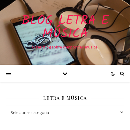
BLOG LETRA E
MÚSICA
O seu blog sobre composição musical
LETRA E MÚSICA
Letra e Música