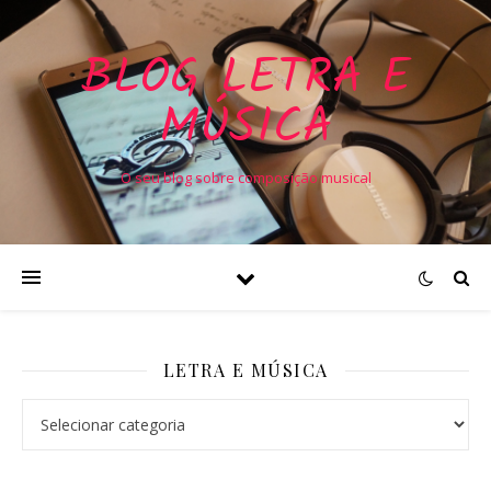
BLOG LETRA E
MÚSICA
O seu blog sobre composição musical
LETRA E MÚSICA
Letra e Música