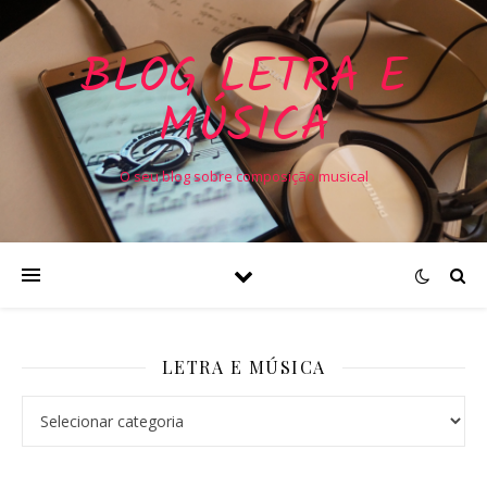
BLOG LETRA E
MÚSICA
O seu blog sobre composição musical
LETRA E MÚSICA
Letra e Música