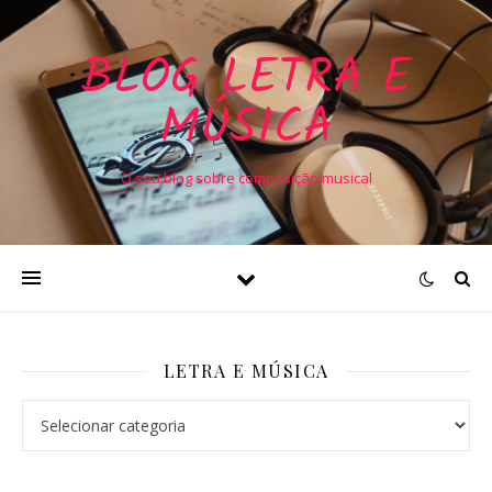
BLOG LETRA E
MÚSICA
O seu blog sobre composição musical
LETRA E MÚSICA
Letra e Música