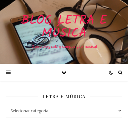
BLOG LETRA E
MÚSICA
O seu blog sobre composição musical
LETRA E MÚSICA
Letra e Música