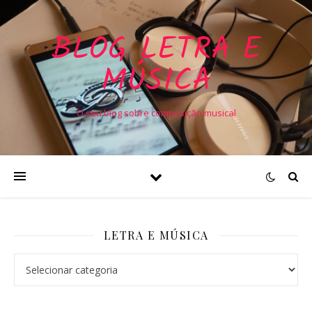
BLOG LETRA E
MÚSICA
O seu blog sobre composição musical
LETRA E MÚSICA
Letra e Música