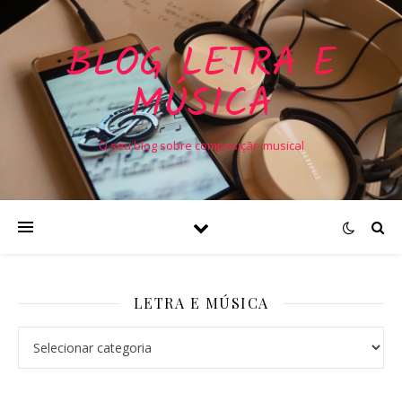
BLOG LETRA E
MÚSICA
O seu blog sobre composição musical
LETRA E MÚSICA
Letra e Música