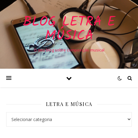
BLOG LETRA E
MÚSICA
O seu blog sobre composição musical
LETRA E MÚSICA
Letra e Música