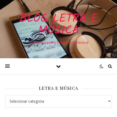
BLOG LETRA E
MÚSICA
O seu blog sobre composição musical
LETRA E MÚSICA
Letra e Música