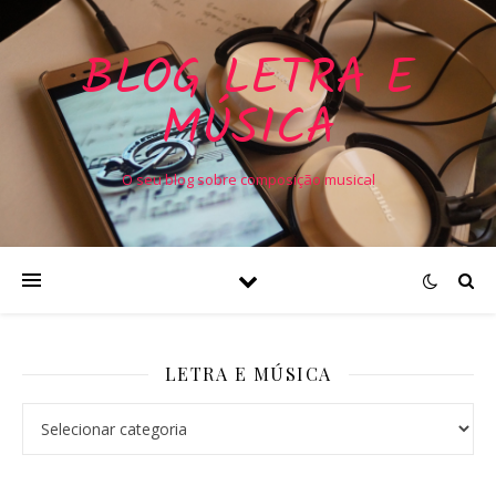
BLOG LETRA E
MÚSICA
O seu blog sobre composição musical
LETRA E MÚSICA
Letra e Música