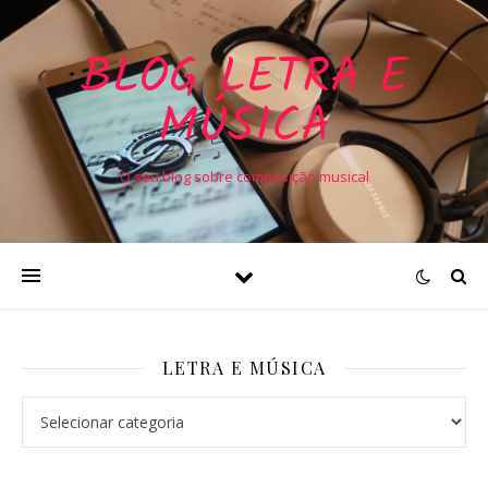
BLOG LETRA E
MÚSICA
O seu blog sobre composição musical
LETRA E MÚSICA
Letra e Música