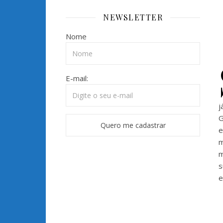
NEWSLETTER
Nome
E-mail:
j
G
e
m
m
s
e