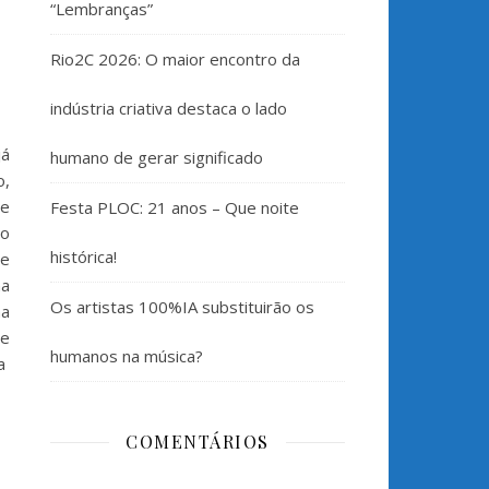
“Lembranças”
Rio2C 2026: O maior encontro da
indústria criativa destaca o lado
já
humano de gerar significado
o,
de
Festa PLOC: 21 anos – Que noite
no
histórica!
re
na
Os artistas 100%IA substituirão os
na
ue
humanos na música?
ta
COMENTÁRIOS