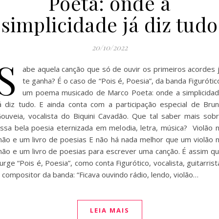
Poeta: onde a
simplicidade já diz tudo
20/10/2022
S
abe aquela canção que só de ouvir os primeiros acordes 
te ganha? É o caso de “Pois é, Poesia”, da banda Figurótic
um poema musicado de Marco Poeta: onde a simplicida
á diz tudo. E ainda conta com a participação especial de Bru
ouveia, vocalista do Biquini Cavadão. Que tal saber mais sob
ssa bela poesia eternizada em melodia, letra, música? Violão 
ão e um livro de poesias E não há nada melhor que um violão 
ão e um livro de poesias para escrever uma canção. É assim q
urge “Pois é, Poesia”, como conta Figurótico, vocalista, guitarris
 compositor da banda: “Ficava ouvindo rádio, lendo, violão…
LEIA MAIS