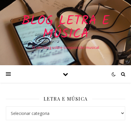
BLOG LETRA E
MÚSICA
O seu blog sobre composição musical
LETRA E MÚSICA
Letra e Música