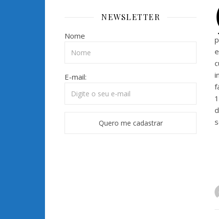
NEWSLETTER
Nome
p
e
c
i
E-mail:
f
1
d
s