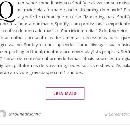
Q
uer saber como funciona o Spotify e alavancar sua músi
na maior plataforma de audio streaming do mundo? E 
a gente te contar que o curso “Marketing para Spotif
ode te ajudar a dominar o Spotify, com profissionais experient
 na ativa do mercado musical. Com início no dia 12 de fevereiro,
urso online apresenta as ferramentas necessárias para qu
ngressa no Spotify e quer aprender como divulgar sua músic
azer pitching editorial, montar e promover playlists próprias. Ser
2 horas de conteúdo abordando temas atuais sobre estratégi
igitais, plataformas de streaming, redes sociais e shows. As aul
erão ao vivo e gravadas, e com 1 ano de…
LEIA MAIS
carolinadesenna
2 Comentári