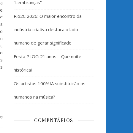
“Lembranças”
ca
se
Rio2C 2026: O maior encontro da
y”
es
indústria criativa destaca o lado
 o
em
humano de gerar significado
a,
ão
Festa PLOC: 21 anos – Que noite
as
as
histórica!
Os artistas 100%IA substituirão os
humanos na música?
os
COMENTÁRIOS