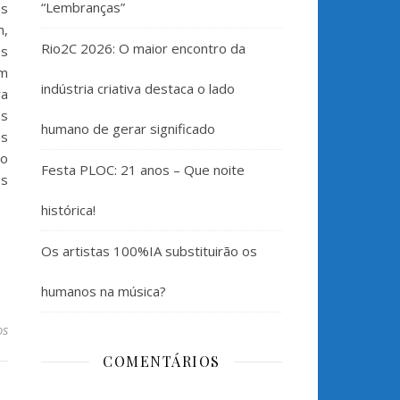
“Lembranças”
os
m,
Rio2C 2026: O maior encontro da
as
om
indústria criativa destaca o lado
ra
as
humano de gerar significado
os
so
Festa PLOC: 21 anos – Que noite
es
histórica!
Os artistas 100%IA substituirão os
humanos na música?
os
COMENTÁRIOS