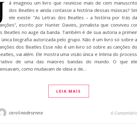
J
á imaginou um livro que reunisse mais de cem manuscrit
dos Beatles e ainda contasse a história dessas músicas? Si
ele existe: “As Letras dos Beatles – a história por trás d
anções”, escrito por Hunter Davies, jornalista que conviveu c
s Beatles no auge da banda. Também é de sua autoria a primei
 única biografia autorizada pelo grupo. Não é um livro só sobre 
anções dos Beatles Esse não é um livro só sobre as canções d
eatles, vai além. Ele mostra uma visão única e íntima do proces
riativo de uma das maiores bandas do mundo. O que el
ensavam, como mudavam de ideia e de…
LEIA MAIS
carolinadesenna
6 Comentári