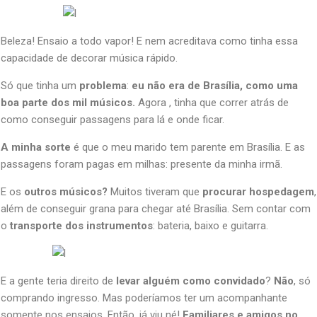
Beleza! Ensaio a todo vapor! E nem acreditava como tinha essa
capacidade de decorar música rápido.
Só que tinha um
problema
:
eu não era de Brasília, como uma
boa parte dos mil músicos.
Agora , tinha que correr atrás de
como conseguir passagens para lá e onde ficar.
A minha sorte
é que o meu marido tem parente em Brasília. E as
passagens foram pagas em milhas: presente da minha irmã.
E os
outros músicos?
Muitos tiveram que
procurar hospedagem
,
além de conseguir grana para chegar até Brasília. Sem contar com
o
transporte dos instrumentos
: bateria, baixo e guitarra.
E a gente teria direito de
levar alguém como convidado
?
Não
, só
comprando ingresso. Mas poderíamos ter um acompanhante
somente nos ensaios. Então, já viu né!
Familiares e amigos no