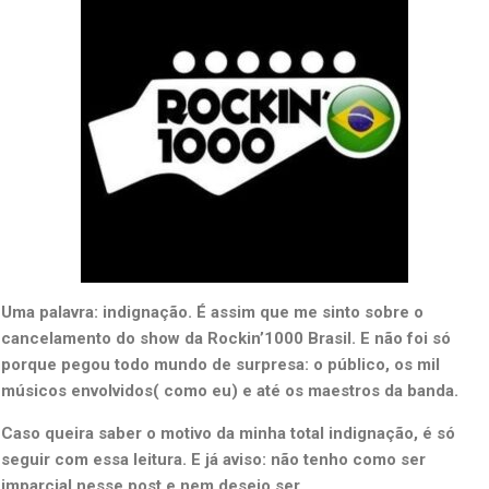
Uma palavra: indignação. É assim que me sinto sobre o
cancelamento do show da Rockin’1000 Brasil. E não foi só
porque pegou todo mundo de surpresa: o público, os mil
músicos envolvidos( como eu) e até os maestros da banda.
Caso queira saber o motivo da minha total indignação, é só
seguir com essa leitura. E já aviso: não tenho como ser
imparcial nesse post e nem desejo ser.