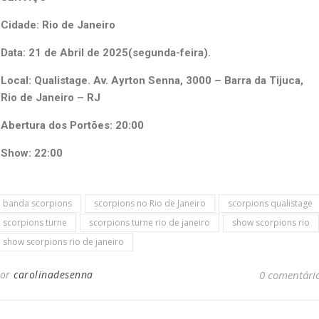
Cidade: Rio de Janeiro
Data: 21 de Abril de 2025(segunda-feira).
Local: Qualistage. Av. Ayrton Senna, 3000 – Barra da Tijuca,
Rio de Janeiro – RJ
Abertura dos Portões: 20:00
Show: 22:00
banda scorpions
scorpions no Rio de Janeiro
scorpions qualistage
scorpions turne
scorpions turne rio de janeiro
show scorpions rio
show scorpions rio de janeiro
Por
carolinadesenna
0 comentári