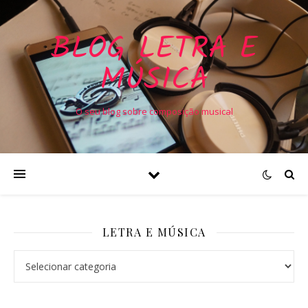
BLOG LETRA E
MÚSICA
O seu blog sobre composição musical
LETRA E MÚSICA
Letra e Música