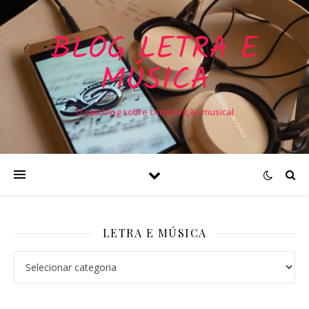
BLOG LETRA E
MÚSICA
O seu blog sobre composição musical
LETRA E MÚSICA
Letra e Música