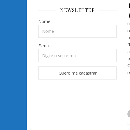
NEWSLETTER
Nome
u
r
o
“
E-mail:
a
t
C
r