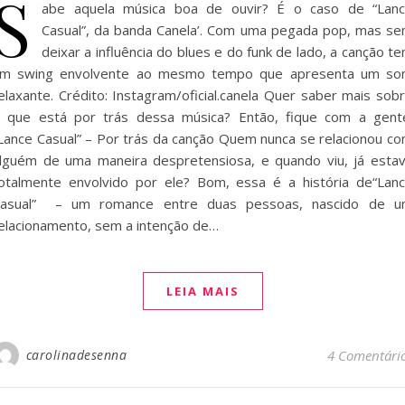
S
abe aquela música boa de ouvir? É o caso de “Lan
Casual”, da banda Canela’. Com uma pegada pop, mas s
deixar a influência do blues e do funk de lado, a canção t
m swing envolvente ao mesmo tempo que apresenta um s
elaxante. Crédito: Instagram/oficial.canela Quer saber mais sob
 que está por trás dessa música? Então, fique com a gent
Lance Casual” – Por trás da canção Quem nunca se relacionou c
lguém de uma maneira despretensiosa, e quando viu, já esta
otalmente envolvido por ele? Bom, essa é a história de“Lan
asual” – um romance entre duas pessoas, nascido de 
elacionamento, sem a intenção de…
LEIA MAIS
carolinadesenna
4 Comentári