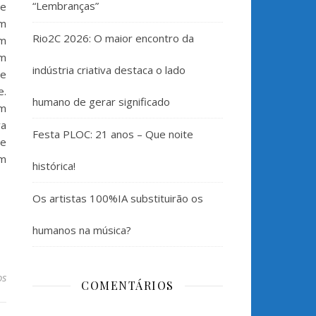
“Lembranças”
ce
em
Rio2C 2026: O maior encontro da
em
om
indústria criativa destaca o lado
re
e.
humano de gerar significado
om
va
Festa PLOC: 21 anos – Que noite
ce
um
histórica!
Os artistas 100%IA substituirão os
humanos na música?
os
COMENTÁRIOS