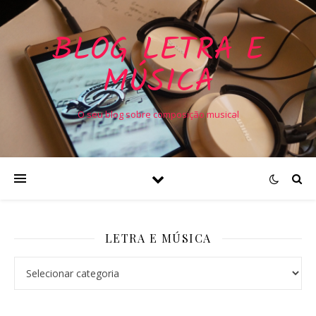
BLOG LETRA E
MÚSICA
O seu blog sobre composição musical
LETRA E MÚSICA
Letra e Música