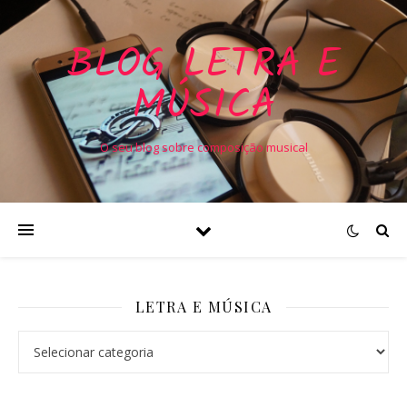
BLOG LETRA E
MÚSICA
O seu blog sobre composição musical
LETRA E MÚSICA
Letra e Música