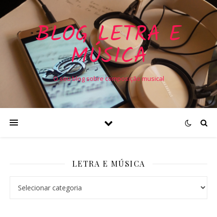
BLOG LETRA E
MÚSICA
O seu blog sobre composição musical
LETRA E MÚSICA
Letra e Música