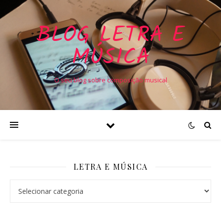
BLOG LETRA E
MÚSICA
O seu blog sobre composição musical
LETRA E MÚSICA
Letra e Música