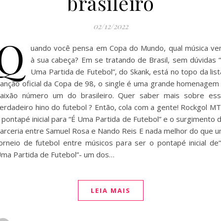
brasileiro
02/12/2022
Q
uando você pensa em Copa do Mundo, qual música v
à sua cabeça? Em se tratando de Brasil, sem dúvidas 
Uma Partida de Futebol”, do Skank, está no topo da list
anção oficial da Copa de 98, o single é uma grande homenagem
aixão número um do brasileiro. Quer saber mais sobre es
erdadeiro hino do futebol ? Então, cola com a gente! Rockgol M
 pontapé inicial para “É Uma Partida de Futebol” e o surgimento 
arceria entre Samuel Rosa e Nando Reis E nada melhor do que 
orneio de futebol entre músicos para ser o pontapé inicial de
ma Partida de Futebol”- um dos…
LEIA MAIS