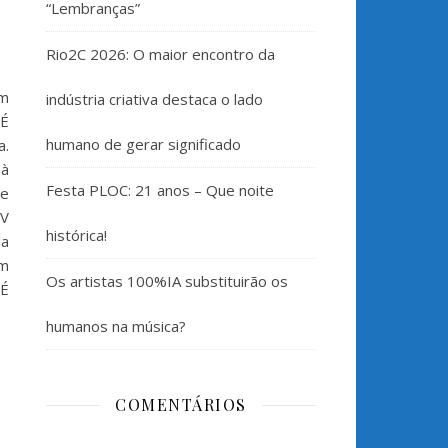
“Lembranças”
Rio2C 2026: O maior encontro da
em
indústria criativa destaca o lado
“É
humano de gerar significado
a.
 à
Festa PLOC: 21 anos – Que noite
se
TV
histórica!
da
um
Os artistas 100%IA substituirão os
“É
humanos na música?
COMENTÁRIOS