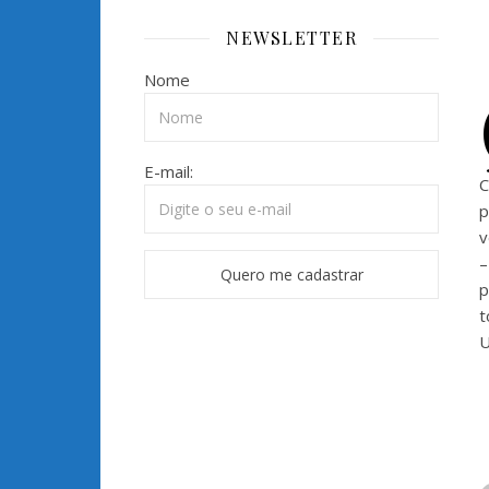
NEWSLETTER
Nome
E-mail:
C
p
v
–
p
t
U