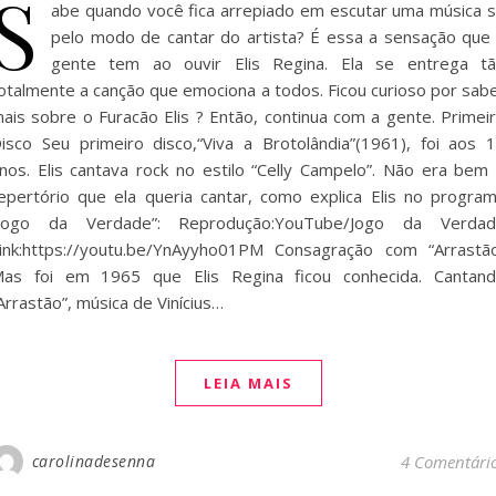
S
abe quando você fica arrepiado em escutar uma música 
pelo modo de cantar do artista? É essa a sensação que
gente tem ao ouvir Elis Regina. Ela se entrega t
otalmente a canção que emociona a todos. Ficou curioso por sab
ais sobre o Furacão Elis ? Então, continua com a gente. Primei
isco Seu primeiro disco,“Viva a Brotolândia”(1961), foi aos 
nos. Elis cantava rock no estilo “Celly Campelo”. Não era bem
epertório que ela queria cantar, como explica Elis no progra
Jogo da Verdade”: Reprodução:YouTube/Jogo da Verda
ink:https://youtu.be/YnAyyho01PM Consagração com “Arrastã
as foi em 1965 que Elis Regina ficou conhecida. Cantan
Arrastão”, música de Vinícius…
LEIA MAIS
carolinadesenna
4 Comentári