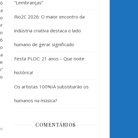
“Lembranças”
só
 a
Rio2C 2026: O maior encontro da
ão
er
indústria criativa destaca o lado
ro
16
humano de gerar significado
 o
ma
Festa PLOC: 21 anos – Que noite
de
o”
histórica!
do
Os artistas 100%IA substituirão os
humanos na música?
COMENTÁRIOS
os