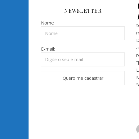
NEWSLETTER
Nome
t
m
D
a
E-mail:
r
“
L
M
“