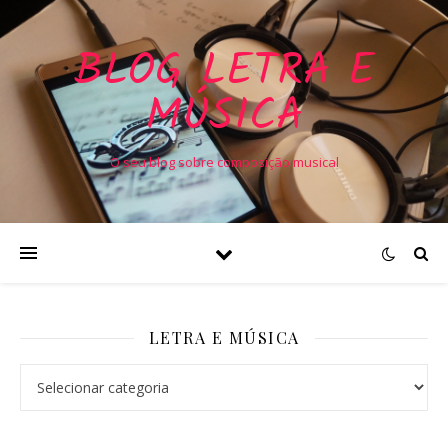
BLOG LETRA E
MÚSICA
O seu blog sobre composição musical
LETRA E MÚSICA
Letra e Música