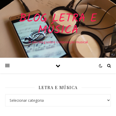
BLOG LETRA E
MÚSICA
O seu blog sobre composição musical
LETRA E MÚSICA
Letra e Música