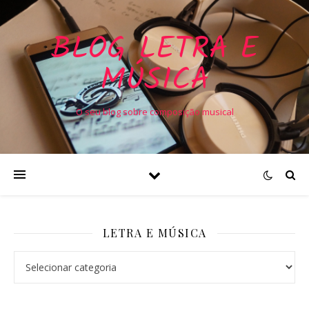
BLOG LETRA E
MÚSICA
O seu blog sobre composição musical
LETRA E MÚSICA
Letra e Música