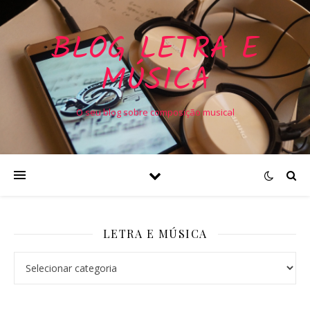
BLOG LETRA E
MÚSICA
O seu blog sobre composição musical
LETRA E MÚSICA
Letra e Música