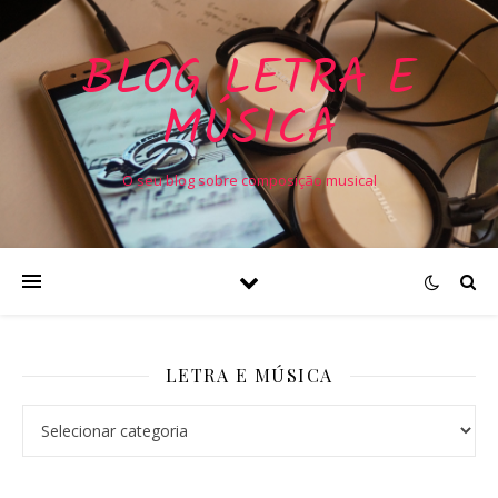
BLOG LETRA E
MÚSICA
O seu blog sobre composição musical
LETRA E MÚSICA
Letra e Música