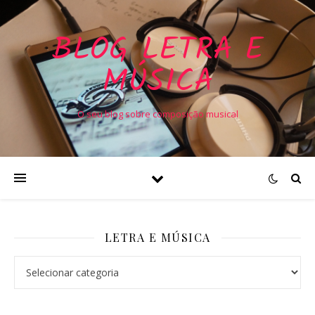
BLOG LETRA E
MÚSICA
O seu blog sobre composição musical
LETRA E MÚSICA
Letra e Música