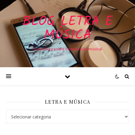
BLOG LETRA E
MÚSICA
O seu blog sobre composição musical
LETRA E MÚSICA
Letra e Música