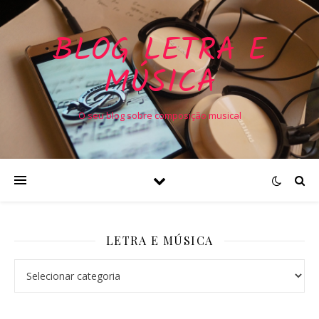
BLOG LETRA E
MÚSICA
O seu blog sobre composição musical
LETRA E MÚSICA
Letra e Música