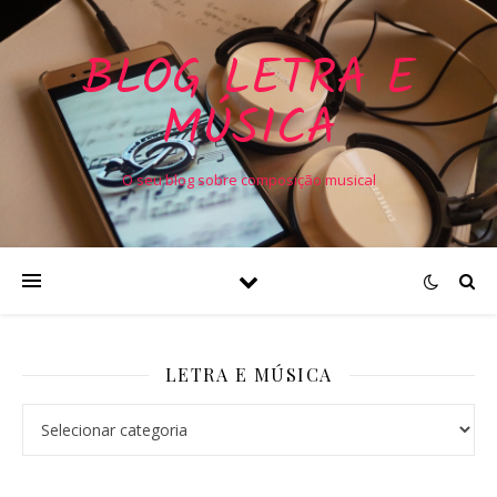
BLOG LETRA E
MÚSICA
O seu blog sobre composição musical
LETRA E MÚSICA
Letra e Música