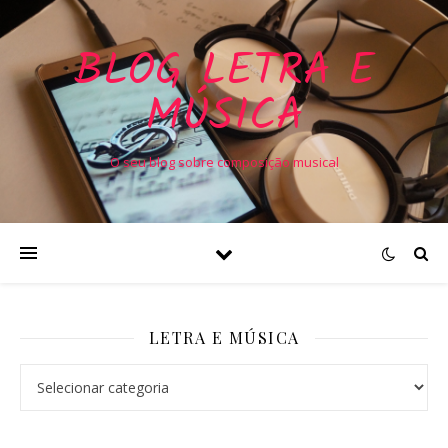
BLOG LETRA E
MÚSICA
O seu blog sobre composição musical
LETRA E MÚSICA
Letra e Música