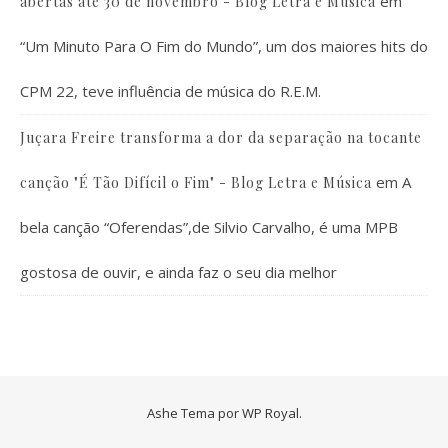
em
abertas até 30 de novembro - Blog Letra e Música
“Um Minuto Para O Fim do Mundo”, um dos maiores hits do
CPM 22, teve influência de música do R.E.M.
Juçara Freire transforma a dor da separação na tocante
em
A
canção "É Tão Difícil o Fim" - Blog Letra e Música
bela canção “Oferendas”,de Silvio Carvalho, é uma MPB
gostosa de ouvir, e ainda faz o seu dia melhor
Ashe Tema por
WP Royal
.