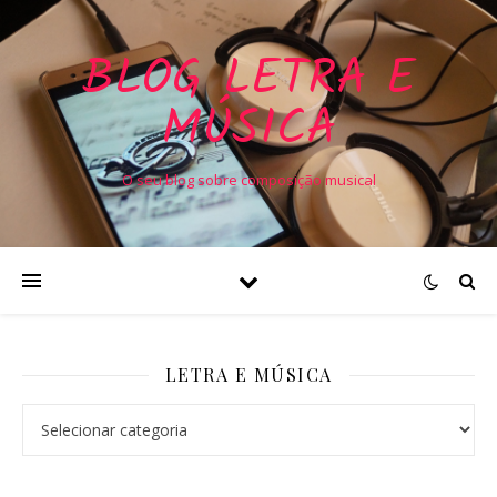
BLOG LETRA E
MÚSICA
O seu blog sobre composição musical
LETRA E MÚSICA
Letra e Música