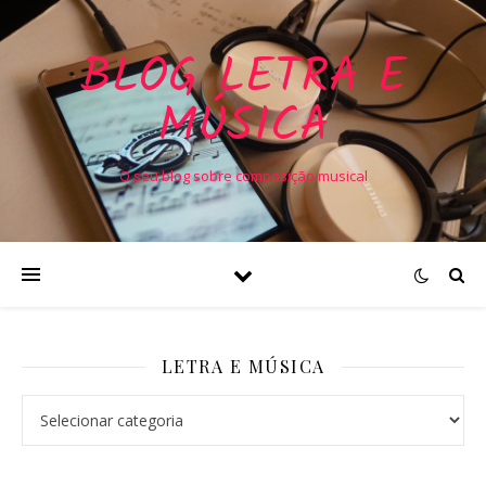
BLOG LETRA E
MÚSICA
O seu blog sobre composição musical
LETRA E MÚSICA
Letra e Música